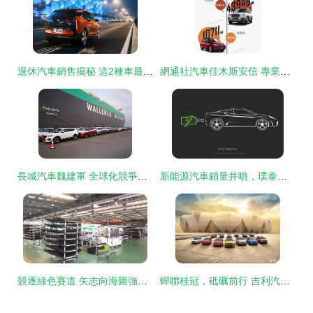
退休汽車銷售揭秘 這2種車最好別碰，滿滿都是‘坑’
網通社汽車佳木斯安信 專業銷售服務，驅動龍江出行新體驗
長城汽車魏建軍 全球化競爭是品牌持久戰，汽車銷售不可急功近利
新能源汽車銷量井噴，璞泰來與中國寶安加碼負極材料布局，產業鏈迎發展新機
競逐綠色賽道 矢志向海圖強——盤灣鎮 走好綠色低碳之路，勇當發展“碳路先鋒”
蟬聯桂冠，砥礪前行 吉利汽車2019年銷量超136萬輛再登中國品牌榜首