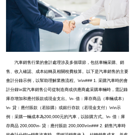
汽車銷售行業的會計處理涉及多個環節，包括車輛采購、銷
售、收入確認、成本結轉及相關稅費核算。以下是汽車銷售的主要
會計分錄示例，以幫助理解業務流程。\n\n### 1. 采購汽車時的會
計分錄\n當汽車銷售公司從制造商或供應商處采購車輛時，需記錄
庫存增加和應付賬款或現金支出。\n- 借：庫存商品（車輛成本）
\n- 貸：應付賬款（若賒購）或銀行存款（若現金支付）\n\n示
例：采購一輛成本為200,000元的汽車，以賒購方式。\n- 借：庫
存商品 200,000\n- 貸：應付賬款 200,000\n\n### 2. 銷售汽車時
的會計分錄\n銷售汽車時，需確認銷售收入、結轉銷售成本，并處