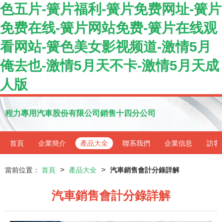
色五片-簧片福利-簧片免费网址-簧片
免费在线-簧片网站免费-簧片在线观
看网站-簧色美女影视频道-激情5月
俺去也-激情5月天不卡-激情5月天成
人版
程力專用汽車股份有限公司銷售十四分公司
首頁
企業簡介
產品大全
聯系我們
企業信息
訪客
>
>
當前位置：
首頁
產品大全
汽車銷售會計分錄詳解
汽車銷售會計分錄詳解