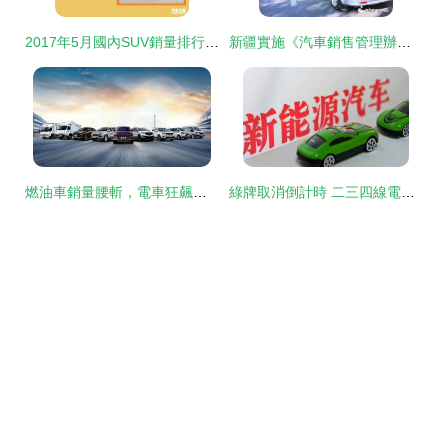
2017年5月國內SUV銷量排行榜揭曉 哈弗H6再創佳績，領跑市場
新疆實施《汽車銷售管理辦法》 二手車信息采集功能即將上線運行
燃油車銷量腰斬，電車狂飆突進 價格戰下的燃油車市場會崩盤嗎？
綠牌取消倒計時 二三四線電車市場的生死挑戰