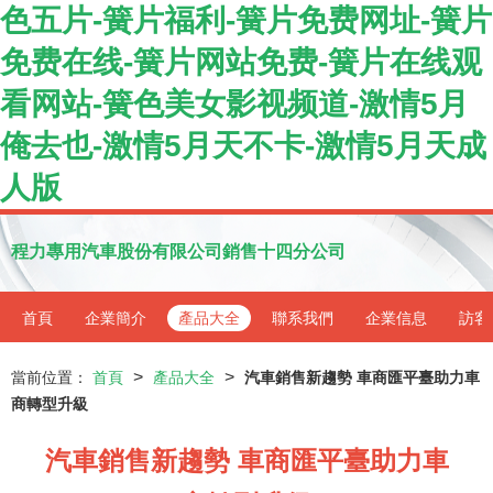
色五片-簧片福利-簧片免费网址-簧片
免费在线-簧片网站免费-簧片在线观
看网站-簧色美女影视频道-激情5月
俺去也-激情5月天不卡-激情5月天成
人版
程力專用汽車股份有限公司銷售十四分公司
首頁
企業簡介
產品大全
聯系我們
企業信息
訪客
>
>
當前位置：
首頁
產品大全
汽車銷售新趨勢 車商匯平臺助力車
商轉型升級
汽車銷售新趨勢 車商匯平臺助力車